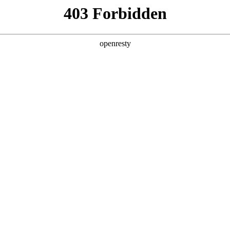
企业业务
个人业务
了解我们
投资者
感器件
>
指纹识别
EN
Global