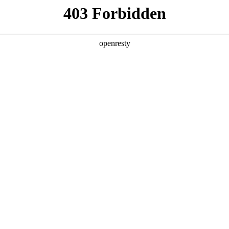
企业业务
个人业务
了解我们
投资者
功
EN
Global
创新平台
投资者关系
技术策源地开放课题
信息
科技知乎
公司公告
BOE创新
财务信息
协同创新平台
公司治理